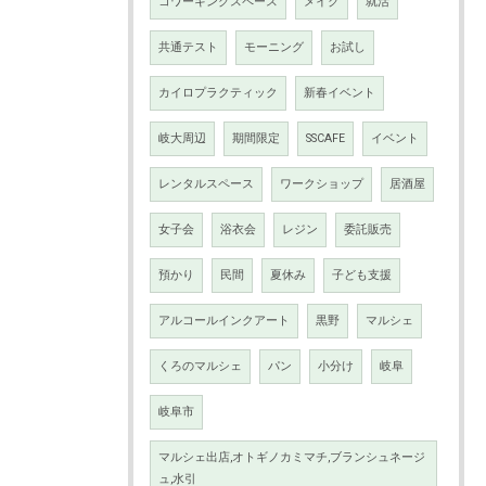
コワーキングスペース
メイク
就活
共通テスト
モーニング
お試し
カイロプラクティック
新春イベント
岐大周辺
期間限定
SSCAFE
イベント
レンタルスペース
ワークショップ
居酒屋
女子会
浴衣会
レジン
委託販売
預かり
民間
夏休み
子ども支援
アルコールインクアート
黒野
マルシェ
くろのマルシェ
パン
小分け
岐阜
岐阜市
マルシェ出店,オトギノカミマチ,ブランシュネージ
ュ,水引