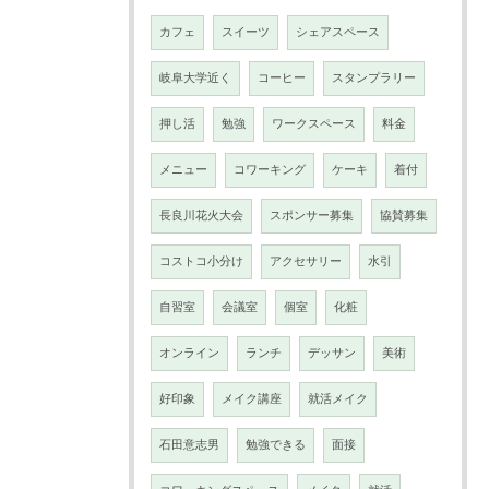
カフェ
スイーツ
シェアスペース
岐阜大学近く
コーヒー
スタンプラリー
押し活
勉強
ワークスペース
料金
メニュー
コワーキング
ケーキ
着付
長良川花火大会
スポンサー募集
協賛募集
コストコ小分け
アクセサリー
水引
自習室
会議室
個室
化粧
オンライン
ランチ
デッサン
美術
好印象
メイク講座
就活メイク
石田意志男
勉強できる
面接