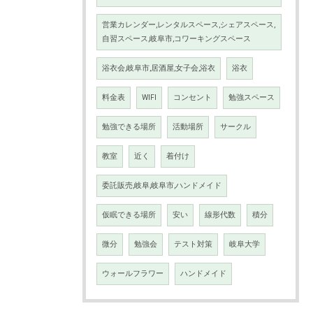
営業カレンダー,レンタルスペース,シェアスペース,
自習スペース,岐阜市,コワーキングスペース
浴衣会,岐阜市,居酒屋,女子会,浴衣
浴衣
料金表
WIFI
コンセント
勉強スペース
勉強できる場所
活動場所
サークル
教室
近く
着付け
委託販売,岐阜,岐阜市,ハンドメイド
仮眠できる場所
安い
線形代数
積分
微分
勉強会
テスト対策
岐阜大学
ウォールフラワー
ハンドメイド