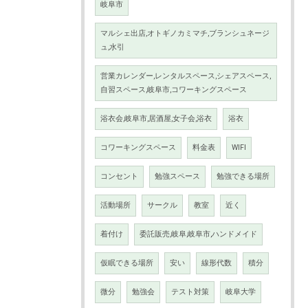
岐阜市
マルシェ出店,オトギノカミマチ,ブランシュネージ
ュ,水引
営業カレンダー,レンタルスペース,シェアスペース,
自習スペース,岐阜市,コワーキングスペース
浴衣会,岐阜市,居酒屋,女子会,浴衣
浴衣
コワーキングスペース
料金表
WIFI
コンセント
勉強スペース
勉強できる場所
活動場所
サークル
教室
近く
着付け
委託販売,岐阜,岐阜市,ハンドメイド
仮眠できる場所
安い
線形代数
積分
微分
勉強会
テスト対策
岐阜大学