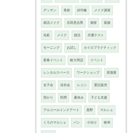
デッサン
美術
好印象
メイク講座
就活メイク
石田意志男
個室
面接
化粧
メイク
就活
共通テスト
モーニング
お試し
カイロプラクティック
新春イベント
岐大周辺
イベント
レンタルスペース
ワークショップ
居酒屋
女子会
浴衣会
レジン
委託販売
預かり
民間
夏休み
子ども支援
アルコールインクアート
黒野
マルシェ
くろのマルシェ
パン
小分け
岐阜