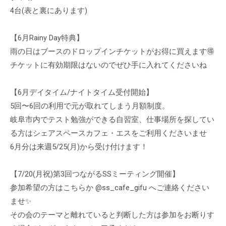
4台(表と裏にあります)
【6月Rainy Day特典】
雨の日はブースのドロップインチケットがお得に買えます🉐
チケットに有効期限はないのでぜひ手に入れてくださいね
【6月デイタイム/ナイトタイム受付開始】
5回〜6回の利用で元が取れてしまう月額制度。
岐阜市内でテスト勉強ができる自習室、仕事場所を探してい
る方はシェアスペースカフェ・エスをご利用くださいませ
6月分は来週5/25(月)から受け付けます！
【7/20(月祝)第3回つながるSSミーティング開催】
参加希望の方はこちらか @ss_cafe_gifu へご連絡ください
ませ✨
その会のテーマと離れていると判断した方は参加をお断りす