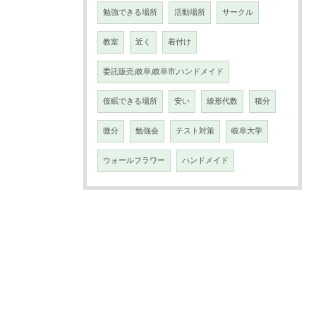
勉強できる場所
活動場所
サークル
教室
近く
着付け
委託販売,岐阜,岐阜市,ハンドメイド
仮眠できる場所
安い
線形代数
積分
微分
勉強会
テスト対策
岐阜大学
ウォールフラワー
ハンドメイド