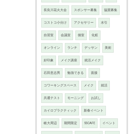
長良川花火大会
スポンサー募集
協賛募集
コストコ小分け
アクセサリー
水引
自習室
会議室
個室
化粧
オンライン
ランチ
デッサン
美術
好印象
メイク講座
就活メイク
石田意志男
勉強できる
面接
コワーキングスペース
メイク
就活
共通テスト
モーニング
お試し
カイロプラクティック
新春イベント
岐大周辺
期間限定
SSCAFE
イベント