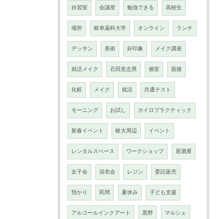
自習室
会議室
勉強できる
高校生
場所
岐阜薬科大学
オンライン
ランチ
デッサン
美術
好印象
メイク講座
就活メイク
石田意志男
個室
面接
化粧
メイク
就活
共通テスト
モーニング
お試し
カイロプラクティック
新春イベント
岐大周辺
イベント
レンタルスペース
ワークショップ
居酒屋
女子会
浴衣会
レジン
委託販売
預かり
民間
夏休み
子ども支援
アルコールインクアート
黒野
マルシェ