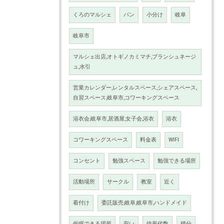
くろのマルシェ
パン
小分け
岐阜
岐阜市
マルシェ出店,オトギノカミマチ,ブランシュネージ
ュ,水引
営業カレンダー,レンタルスペース,シェアスペース,
自習スペース,岐阜市,コワーキングスペース
浴衣会,岐阜市,居酒屋,女子会,浴衣
浴衣
コワーキングスペース
料金表
WIFI
コンセント
勉強スペース
勉強できる場所
活動場所
サークル
教室
近く
着付け
委託販売,岐阜,岐阜市,ハンドメイド
仮眠できる場所
安い
線形代数
積分