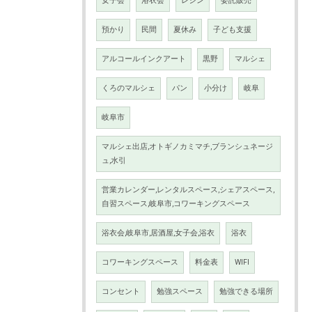
女子会
浴衣会
レジン
委託販売
預かり
民間
夏休み
子ども支援
アルコールインクアート
黒野
マルシェ
くろのマルシェ
パン
小分け
岐阜
岐阜市
マルシェ出店,オトギノカミマチ,ブランシュネージ
ュ,水引
営業カレンダー,レンタルスペース,シェアスペース,
自習スペース,岐阜市,コワーキングスペース
浴衣会,岐阜市,居酒屋,女子会,浴衣
浴衣
コワーキングスペース
料金表
WIFI
コンセント
勉強スペース
勉強できる場所