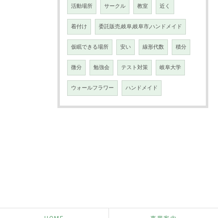
活動場所
サークル
教室
近く
着付け
委託販売,岐阜,岐阜市,ハンドメイド
仮眠できる場所
安い
線形代数
積分
微分
勉強会
テスト対策
岐阜大学
ウォールフラワー
ハンドメイド