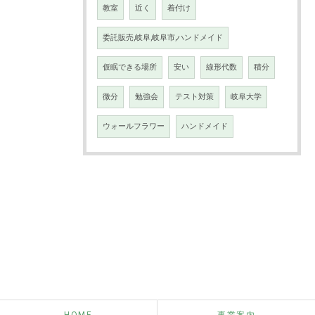
教室
近く
着付け
委託販売,岐阜,岐阜市,ハンドメイド
仮眠できる場所
安い
線形代数
積分
微分
勉強会
テスト対策
岐阜大学
ウォールフラワー
ハンドメイド