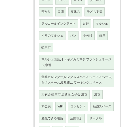
預かり
民間
夏休み
子ども支援
アルコールインクアート
黒野
マルシェ
くろのマルシェ
パン
小分け
岐阜
岐阜市
マルシェ出店,オトギノカミマチ,ブランシュネージ
ュ,水引
営業カレンダー,レンタルスペース,シェアスペース,
自習スペース,岐阜市,コワーキングスペース
浴衣会,岐阜市,居酒屋,女子会,浴衣
浴衣
料金表
WIFI
コンセント
勉強スペース
勉強できる場所
活動場所
サークル